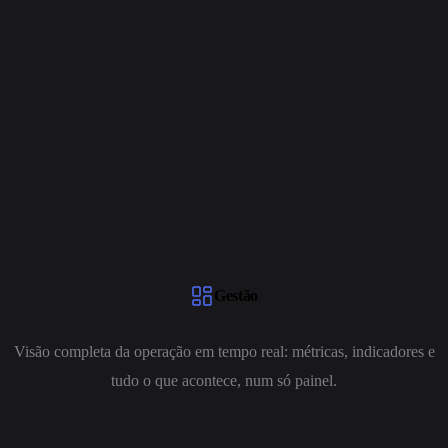
Analisa o comportamento
A operação inteira em tempo
dos treinamentos da IA e
real. Decisões orientadas por
identifica conflitos e
contexto, não por achismo.
oportunidades.
Gestão
Visão completa da operação em tempo real: métricas, indicadores e
tudo o que acontece, num só painel.