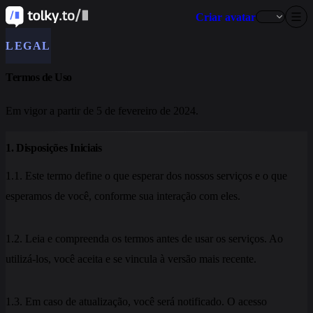
Criar avatar
LEGAL
Termos de Uso
Em vigor a partir de 5 de fevereiro de 2024.
1. Disposições Iniciais
1.1. Este termo define o que esperar dos nossos serviços e o que
esperamos de você, conforme sua interação com eles.
1.2. Leia e compreenda os termos antes de usar os serviços. Ao
utilizá-los, você aceita e se vincula à versão mais recente.
1.3. Em caso de atualização, você será notificado. O acesso