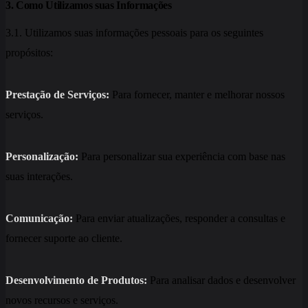
3. Como Utilizamos suas Informações
3.1. Utilizamos suas informações pessoais para os seguintes
propósitos:
Prestação de Serviços:
Para fornecer, manter e melhorar nossos
serviços.
Personalização:
Para personalizar sua experiência com base nas
suas interações.
Comunicação:
Para enviar atualizações, responder a consultas e
fornecer suporte ao cliente.
Desenvolvimento de Produtos:
Para analisar dados e desenvolver
novos recursos e serviços.