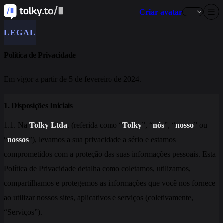
Criar avatar
LEGAL
Política de Privacidade
Em vigor a partir de 5 de fevereiro de 2024.
1. Disposições Iniciais
1.1. Na
Tolky Ltda
. (referida como “
Tolky
”, “
nós
”, “
nosso
” ou
“
nossos
”), levamos a sua privacidade a sério e estamos
comprometidos com a proteção das suas informações pessoais. Esta
Política de Privacidade detalha como coletamos, utilizamos,
compartilhamos e protegemos as informações que você nos fornece
ao utilizar nossos sites, aplicativos e serviços (coletivamente,
“Serviços”).