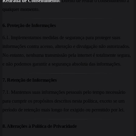
Retirada de Consentimento:
Direito de retirar o consentimento a
qualquer momento.
6. Proteção de Informações
6.1. Implementamos medidas de segurança para proteger suas
informações contra acesso, alteração e divulgação não autorizados.
No entanto, nenhuma transmissão pela internet é totalmente segura,
e não podemos garantir a segurança absoluta das informações.
7. Retenção de Informações
7.1. Mantemos suas informações pessoais pelo tempo necessário
para cumprir os propósitos descritos nesta política, exceto se um
período de retenção mais longo for exigido ou permitido por lei.
8. Alterações à Política de Privacidade