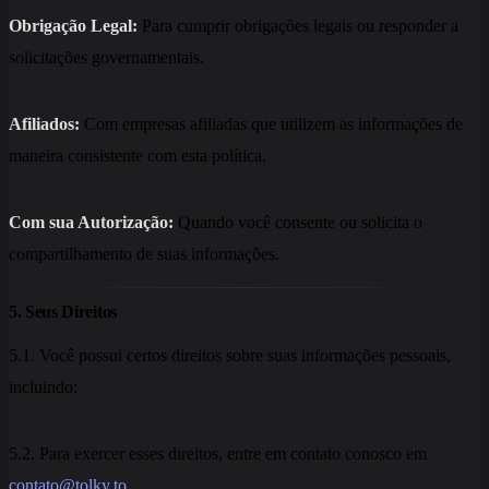
Obrigação Legal:
Para cumprir obrigações legais ou responder a
solicitações governamentais.
Afiliados:
Com empresas afiliadas que utilizem as informações de
maneira consistente com esta política.
Com sua Autorização:
Quando você consente ou solicita o
compartilhamento de suas informações.
5. Seus Direitos
5.1. Você possui certos direitos sobre suas informações pessoais,
incluindo:
5.2. Para exercer esses direitos, entre em contato conosco em
contato@tolky.to
.