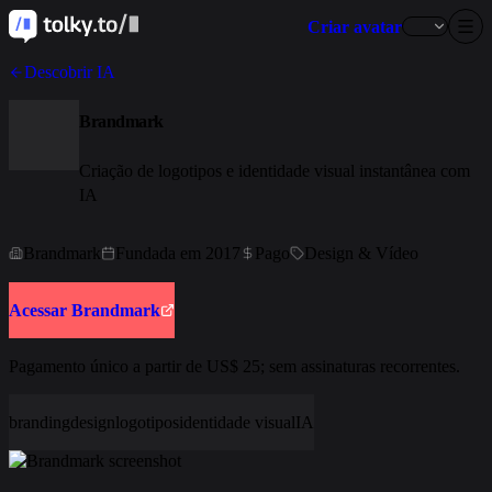
Criar avatar
Descobrir IA
Brandmark
Criação de logotipos e identidade visual instantânea com
IA
Brandmark
Fundada em 2017
Pago
Design & Vídeo
Acessar Brandmark
Pagamento único a partir de US$ 25; sem assinaturas recorrentes.
branding
design
logotipos
identidade visual
IA