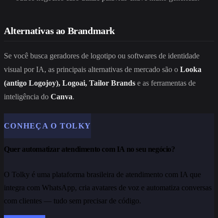
Alternativas ao Brandmark
Se você busca geradores de logotipo ou softwares de identidade
visual por IA, as principais alternativas de mercado são o
Looka
(antigo Logojoy), Logoai, Tailor Brands
e as ferramentas de
inteligência do
Canva
.
CONHEÇA O TOLKY
Quer automatizar atendimento com IA no seu negócio?
O Tolky é uma plataforma brasileira de atendimento com IA que
integra com WhatsApp, cria avatares de voz e automatiza conversas
com clientes — tudo sem precisar de código.