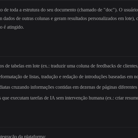
to de toda a estrutura do seu documento (chamado de "doc"). O usuário 
m dados de outras colunas e geram resultados personalizados em lote),
o é atingido.
 de tabelas em lote (ex.: traduzir uma coluna de feedbacks de clientes, 
reformatação de listas, tradução e redação de introduções baseadas em no
ediatas cruzando informações contidas em dezenas de páginas diferente
es que executam tarefas de IA sem intervenção humana (ex.: criar resumo
tegração da plataforma: