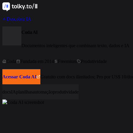
Descobrir IA
Coda AI
Documentos inteligentes que combinam texto, dados e IA
Coda
Fundada em 2014
Freemium
Produtividade
Acessar Coda AI
Gratuito com docs ilimitados; Pro por US$ 10/do
docs
IA
planilhas
automação
produtividade