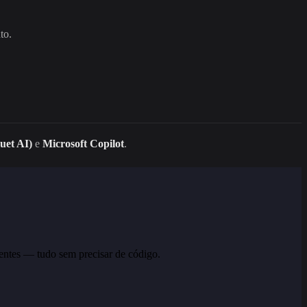
to.
uet AI)
e
Microsoft Copilot
.
entes — tudo sem precisar de código.