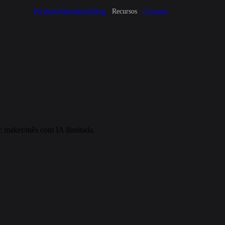
Produto
Manifesto
Blog
Contato
Recursos
c maker/mês com IA ilimitada.