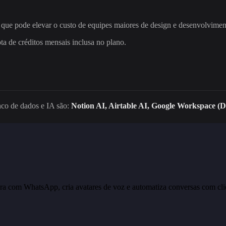
que pode elevar o custo de equipes maiores de design e desenvolvimen
a de créditos mensais inclusa no plano.
nco de dados e IA são:
Notion AI, Airtable AI, Google Workspace (D
ra com WhatsApp, cria avatares de voz e automatiza conversas com cli