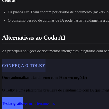
Contras:
Os planos Pro/Team cobram por criador de documento (maker), o 
O consumo pesado de colunas de IA pode gastar rapidamente a cot
Alternativas ao Coda AI
As principais soluções de documentos inteligentes integrados com ba
CONHEÇA O TOLKY
Quer automatizar atendimento com IA no seu negócio?
O Tolky é uma plataforma brasileira de atendimento com IA que integ
Testar grátis
Ver mais ferramentas