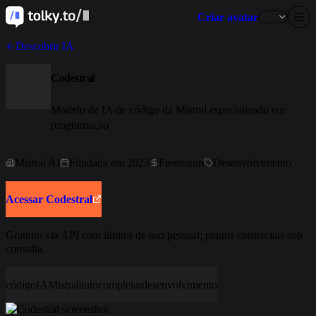
Criar avatar
Descobrir IA
Codestral
Modelo de IA de código da Mistral especializado em
programação
Mistral AI
Fundada em 2023
Freemium
Desenvolvimento
Acessar Codestral
Gratuito via API com limites de uso pessoal; planos comerciais sob
consulta.
código
IA
Mistral
autocompletar
desenvolvimento