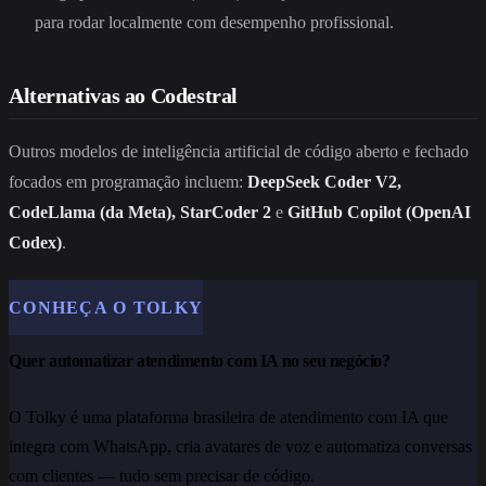
para rodar localmente com desempenho profissional.
Alternativas ao Codestral
Outros modelos de inteligência artificial de código aberto e fechado
focados em programação incluem:
DeepSeek Coder V2,
CodeLlama (da Meta), StarCoder 2
e
GitHub Copilot (OpenAI
Codex)
.
CONHEÇA O TOLKY
Quer automatizar atendimento com IA no seu negócio?
O Tolky é uma plataforma brasileira de atendimento com IA que
integra com WhatsApp, cria avatares de voz e automatiza conversas
com clientes — tudo sem precisar de código.