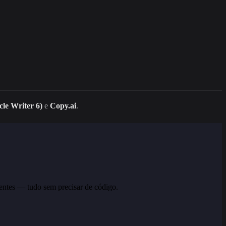
cle Writer 6)
e
Copy.ai
.
entes — tudo sem precisar de código.