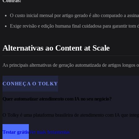
Contras:
O custo inicial mensal por artigo gerado é alto comparado a assi
Exige revisão e edição humana final cuidadosa para garantir tom 
Alternativas ao Content at Scale
As principais alternativas de geração automatizada de artigos longos 
CONHEÇA O TOLKY
Quer automatizar atendimento com IA no seu negócio?
O Tolky é uma plataforma brasileira de atendimento com IA que integ
Testar grátis
Ver mais ferramentas