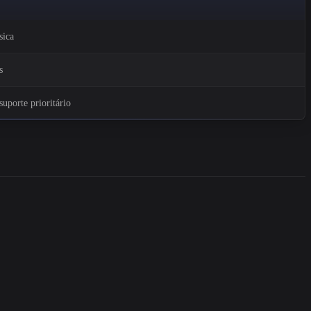
sica
s
suporte prioritário