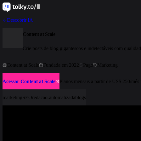
Descobrir IA
Content at Scale
Crie posts de blog gigantescos e indetectáveis com qualid
Content at Scale
Fundada em 2022
Pago
Marketing
Acessar Content at Scale
Planos mensais a partir de US$ 250/mês p
marketing
SEO
redacao-automatizada
blogs