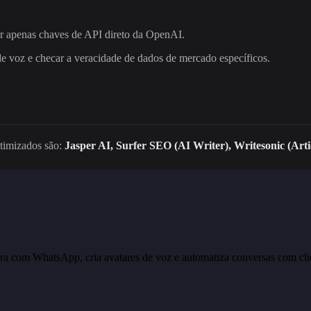
nar apenas chaves de API direto da OpenAI.
de voz e checar a veracidade de dados de mercado específicos.
otimizados são:
Jasper AI, Surfer SEO (AI Writer), Writesonic (Arti
ra com WhatsApp, cria avatares de voz e automatiza conversas com cli