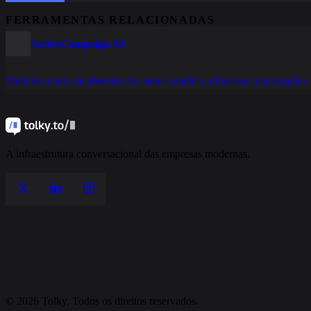
FERRAMENTAS RELACIONADAS
ActiveCampaign AI
Melhore a taxa de abertura dos seus e-mails e refine suas automações
A infraestrutura conversacional das empresas modernas.
© 2026 Tolky. Todos os direitos reservados.