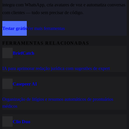
integra com WhatsApp, cria avatares de voz e automatiza conversas
com clientes — tudo sem precisar de código.
Testar grátis
Ver mais ferramentas
FERRAMENTAS RELACIONADAS
BriefCatch
IA para aprimorar redação jurídica com sugestões de expert
Casepeer AI
Organização de litígios e resumos automáticos de prontuários
médicos
Clio Duo