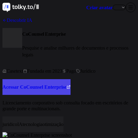
Criar avatar
Descobrir IA
CoCounsel Enterprise
Pesquise e analise milhares de documentos e processos
legais
Casetext
Fundada em 2023
Pago
Jurídico
Acessar CoCounsel Enterprise
Licenciamento corporativo sob consulta focado em escritórios de
grande porte e multinacionais.
juridico
IA
tecnologia
otimização