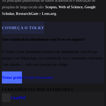
As principais plataformas de dados acadêmicos e indexação de
pesquisa de larga escala são:
Scopus, Web of Science, Google
Scholar, ResearchGate
e
Lens.org
.
CONHEÇA O TOLKY
Quer automatizar atendimento com IA no seu negócio?
O Tolky é uma plataforma brasileira de atendimento com IA que
integra com WhatsApp, cria avatares de voz e automatiza conversas
com clientes — tudo sem precisar de código.
Testar grátis
Ver mais ferramentas
FERRAMENTAS RELACIONADAS
ChatPDF