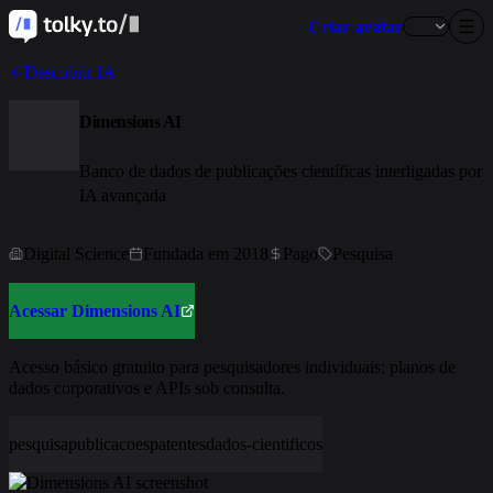
Criar avatar
Descobrir IA
Dimensions AI
Banco de dados de publicações científicas interligadas por
IA avançada
Digital Science
Fundada em 2018
Pago
Pesquisa
Acessar Dimensions AI
Acesso básico gratuito para pesquisadores individuais; planos de
dados corporativos e APIs sob consulta.
pesquisa
publicacoes
patentes
dados-cientificos