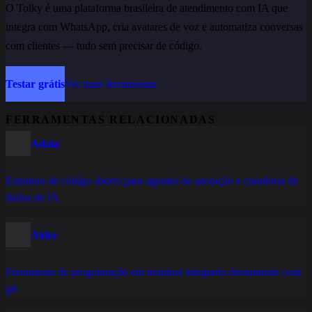
O Tolky é uma plataforma brasileira de atendimento com IA que
integra com WhatsApp, cria avatares de voz e automatiza conversas
com clientes — tudo sem precisar de código.
Testar grátis
Ver mais ferramentas
FERRAMENTAS RELACIONADAS
Adala
Estrutura de código aberto para agentes de anotação e curadoria de
dados de IA
Aider
Ferramenta de programação em terminal integrada diretamente com
git