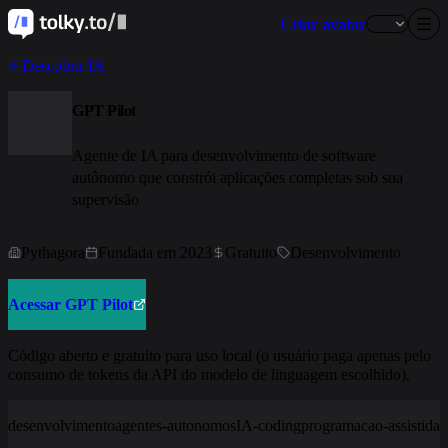
Criar avatar
Descobrir IA
GPT Pilot
Agente de IA para desenvolvimento de software
autônomo que constrói aplicações completas sob sua
supervisão
Pythagora
Fundada em 2023
Gratuito
Desenvolvimento
Acessar GPT Pilot
Código aberto e gratuito para uso local (o usuário paga apenas pelo
consumo de tokens da API do modelo de linguagem escolhido).
desenvolvimento
agentes-autonomos
IA-coding
programacao-assistida