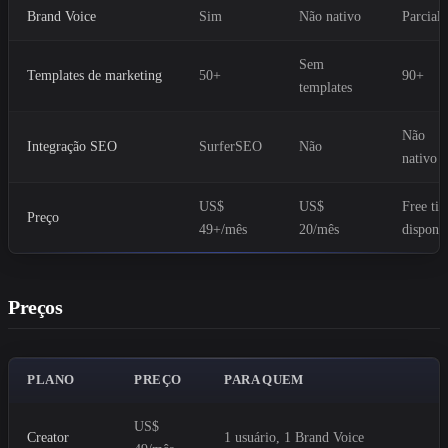
Brand Voice
Sim
Não nativo
Parcial
Sem
Templates de marketing
50+
90+
templates
Não
Integração SEO
SurferSEO
Não
nativo
US$
US$
Free tie
Preço
49+/mês
20/mês
disponí
Preços
PLANO
PREÇO
PARA QUEM
US$
Creator
1 usuário, 1 Brand Voice