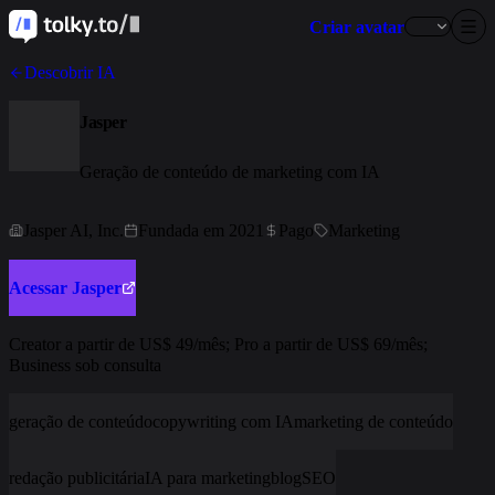
Criar avatar
Descobrir IA
Jasper
Geração de conteúdo de marketing com IA
Jasper AI, Inc.
Fundada em 2021
Pago
Marketing
Acessar Jasper
Creator a partir de US$ 49/mês; Pro a partir de US$ 69/mês;
Business sob consulta
geração de conteúdo
copywriting com IA
marketing de conteúdo
redação publicitária
IA para marketing
blog
SEO