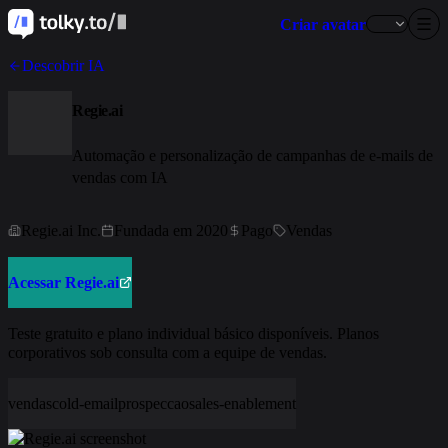
Criar avatar
Descobrir IA
Regie.ai
Automação e personalização de campanhas de e-mails de
vendas com IA
Regie.ai Inc.
Fundada em 2020
Pago
Vendas
Acessar Regie.ai
Teste gratuito e plano individual básico disponíveis. Planos
corporativos sob consulta com a equipe de vendas.
vendas
cold-email
prospeccao
sales-enablement