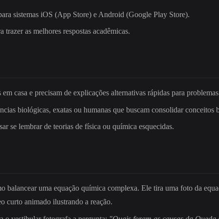
 para sistemas iOS (App Store) e Android (Google Play Store).
 trazer as melhores respostas acadêmicas.
em casa e precisam de explicações alternativas rápidas para problemas 
ências biológicas, exatas ou humanas que buscam consolidar conceitos bá
sar se lembrar de teorias de física ou química esquecidas.
o balancear uma equação química complexa. Ele tira uma foto da equaç
o curto animado ilustrando a reação.
 o vestibular fotografa a pergunta:
"Quais foram as causas da Queda