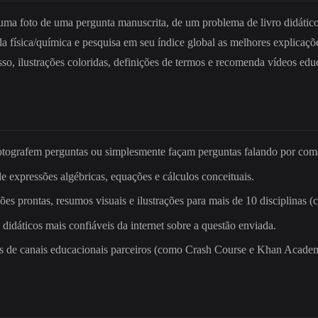
r uma foto de uma pergunta manuscrita, de um problema de livro didático
 física/química e pesquisa em seu índice global as melhores explicaçõ
passo, ilustrações coloridas, definições de termos e recomenda vídeos e
 fotografem perguntas ou simplesmente façam perguntas falando por co
de expressões algébricas, equações e cálculos conceituais.
es prontas, resumos visuais e ilustrações para mais de 10 disciplinas (co
os didáticos mais confiáveis da internet sobre a questão enviada.
tas de canais educacionais parceiros (como Crash Course e Khan Acade