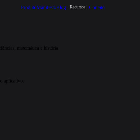
Produto
Manifesto
Blog
Contato
Recursos
iências, matemática e história
 aplicativo.