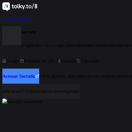
Descobrir IA
Socratic
O aplicativo do Google para estudantes tirarem dúvidas de c
Google
Fundada em 2013
Gratuito
Educação
Acessar Socratic
100% gratuito, sem anúncios ou compras dentro do
educacao
STEM
aplicativos-moveis
google