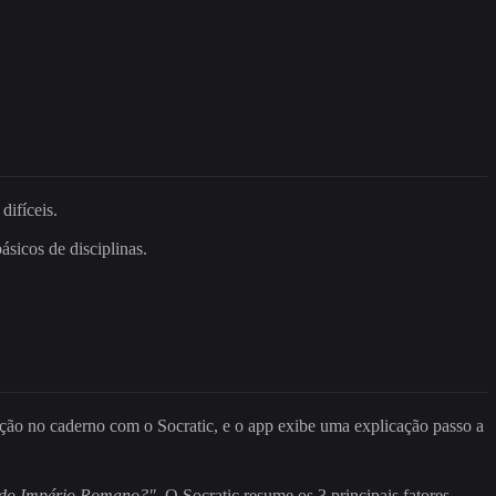
difíceis.
sicos de disciplinas.
ão no caderno com o Socratic, e o app exibe uma explicação passo a
 do Império Romano?"
. O Socratic resume os 3 principais fatores