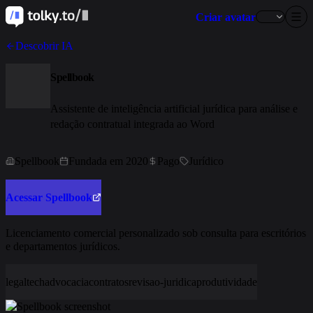
Criar avatar
Descobrir IA
Spellbook
Assistente de inteligência artificial jurídica para análise e
redação contratual integrada ao Word
Spellbook
Fundada em 2020
Pago
Jurídico
Acessar Spellbook
Licenciamento comercial personalizado sob consulta para escritórios
e departamentos jurídicos.
legaltech
advocacia
contratos
revisao-juridica
produtividade