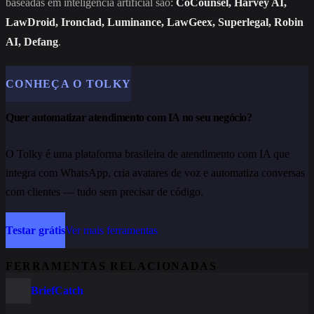
baseadas em inteligência artificial são:
CoCounsel, Harvey AI,
LawDroid, Ironclad, Luminance, LawGeex, Superlegal, Robin
AI, Defang
.
CONHEÇA O TOLKY
Quer automatizar atendimento com IA no seu negócio?
O Tolky é uma plataforma brasileira de atendimento com IA que
integra com WhatsApp, cria avatares de voz e automatiza conversas
com clientes — tudo sem precisar de código.
Testar grátis
Ver mais ferramentas
FERRAMENTAS RELACIONADAS
BriefCatch