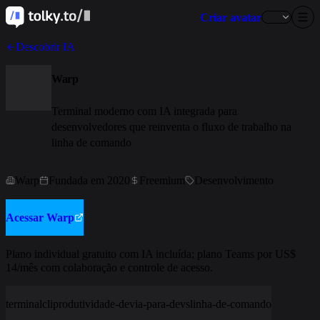
Criar avatar
Descobrir IA
Warp
Terminal moderno com IA integrada para
desenvolvedores que reinventa o fluxo de trabalho na
linha de comando
Warp
Fundada em 2020
Freemium
Desenvolvimento
Acessar Warp
Plano individual gratuito com IA incluída; plano Teams por US$
14/mês com colaboração e controle de acesso.
terminal
cli
produtividade-dev
ia-para-devs
linha-de-comando