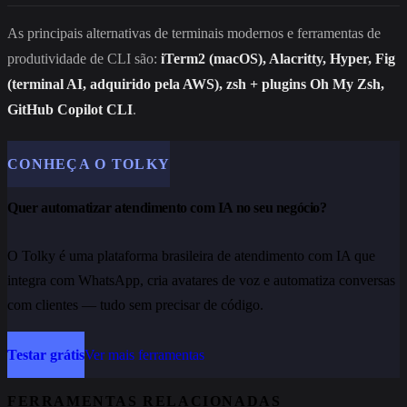
As principais alternativas de terminais modernos e ferramentas de
produtividade de CLI são:
iTerm2 (macOS), Alacritty, Hyper, Fig
(terminal AI, adquirido pela AWS), zsh + plugins Oh My Zsh,
GitHub Copilot CLI
.
CONHEÇA O TOLKY
Quer automatizar atendimento com IA no seu negócio?
O Tolky é uma plataforma brasileira de atendimento com IA que
integra com WhatsApp, cria avatares de voz e automatiza conversas
com clientes — tudo sem precisar de código.
Testar grátis
Ver mais ferramentas
FERRAMENTAS RELACIONADAS