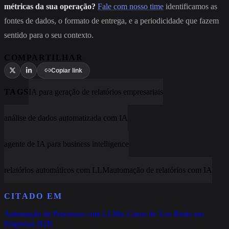
métricas da sua operação?
Fale com nosso time
identificamos as
fontes de dados, o formato de entrega, e a periodicidade que fazem
sentido para o seu contexto.
COMPARTILHAR
Copiar link
TAGS
IA para geração de relatórios empresariais
análise de dados automatizada com IA
agente de IA para business intelligence
relatórios automáticos com LLM
automação de relatórios com IA
CITADO EM
Automação de Processos com LLMs: Casos de Uso Reais em
Empresas B2B