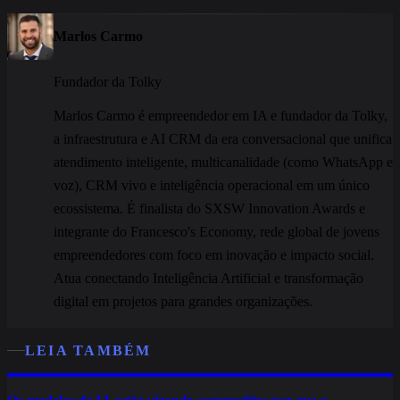
Marlos Carmo
Fundador da Tolky
Marlos Carmo é empreendedor em IA e fundador da Tolky,
a infraestrutura e AI CRM da era conversacional que unifica
atendimento inteligente, multicanalidade (como WhatsApp e
voz), CRM vivo e inteligência operacional em um único
ecossistema. É finalista do SXSW Innovation Awards e
integrante do Francesco's Economy, rede global de jovens
empreendedores com foco em inovação e impacto social.
Atua conectando Inteligência Artificial e transformação
digital em projetos para grandes organizações.
LEIA TAMBÉM