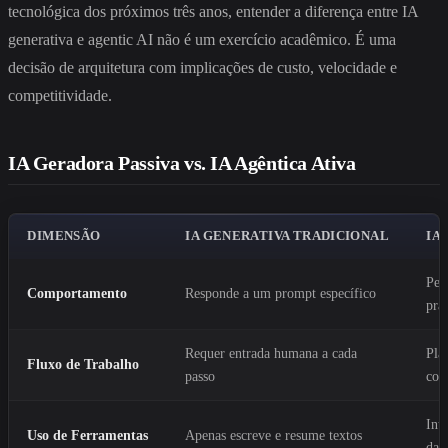
tecnológica dos próximos três anos, entender a diferença entre IA
generativa e agentic AI não é um exercício acadêmico. É uma
decisão de arquitetura com implicações de custo, velocidade e
competitividade.
IA Geradora Passiva vs. IA Agêntica Ativa
DIMENSÃO
IA GENERATIVA TRADICIONAL
IA
Per
Comportamento
Responde a um prompt específico
pra
Requer entrada humana a cada
Pla
Fluxo de Trabalho
passo
cor
Int
Uso de Ferramentas
Apenas escreve e resume textos
dad