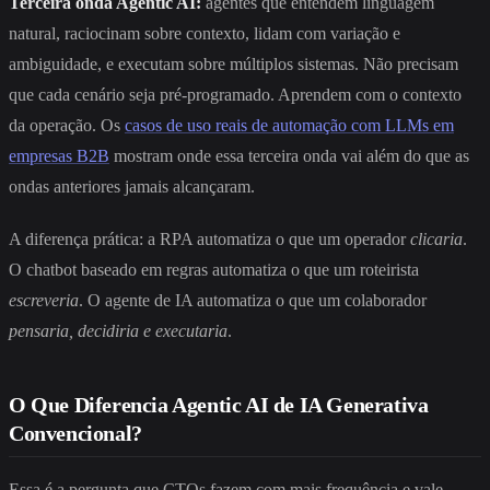
Terceira onda Agentic AI:
agentes que entendem linguagem
natural, raciocinam sobre contexto, lidam com variação e
ambiguidade, e executam sobre múltiplos sistemas. Não precisam
que cada cenário seja pré-programado. Aprendem com o contexto
da operação. Os
casos de uso reais de automação com LLMs em
empresas B2B
mostram onde essa terceira onda vai além do que as
ondas anteriores jamais alcançaram.
A diferença prática: a RPA automatiza o que um operador
clicaria
.
O chatbot baseado em regras automatiza o que um roteirista
escreveria
. O agente de IA automatiza o que um colaborador
pensaria, decidiria e executaria
.
O Que Diferencia Agentic AI de IA Generativa
Convencional?
Essa é a pergunta que CTOs fazem com mais frequência e vale