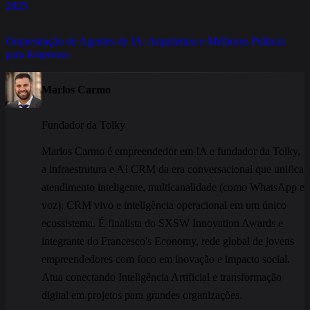
2025
Orquestração de Agentes de IA: Arquitetura e Melhores Práticas
para Empresas
Marlos Carmo
Fundador da Tolky
Marlos Carmo é empreendedor em IA e fundador da Tolky,
a infraestrutura e AI CRM da era conversacional que unifica
atendimento inteligente, multicanalidade (como WhatsApp e
voz), CRM vivo e inteligência operacional em um único
ecossistema. É finalista do SXSW Innovation Awards e
integrante do Francesco's Economy, rede global de jovens
empreendedores com foco em inovação e impacto social.
Atua conectando Inteligência Artificial e transformação
digital em projetos para grandes organizações.