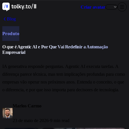
Criar avatar
Blog
Produto
O que é Agentic AI e Por Que Vai Redefinir a Automação
Empresarial
IA generativa responde perguntas. Agentic AI executa tarefas. A
diferença parece técnica, mas tem implicações profundas para como
empresas vão operar nos próximos anos. Entenda o conceito, o que
o diferencia, e por que isso importa para decisores de tecnologia.
Marlos Carmo
23 de maio de 2026
·
9 min read