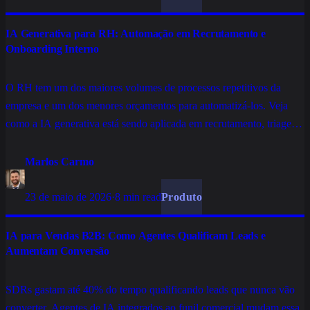
IA Generativa para RH: Automação em Recrutamento e
Onboarding Interno
O RH tem um dos maiores volumes de processos repetitivos da
empresa e um dos menores orçamentos para automatizá-los. Veja
como a IA generativa está sendo aplicada em recrutamento, triagem
e onboarding de colaboradores sem substituir o que é humano no
RH.
Marlos Carmo
23 de maio de 2026
·
8 min read
Produto
IA para Vendas B2B: Como Agentes Qualificam Leads e
Aumentam Conversão
SDRs gastam até 40% do tempo qualificando leads que nunca vão
converter. Agentes de IA integrados ao funil comercial mudam essa