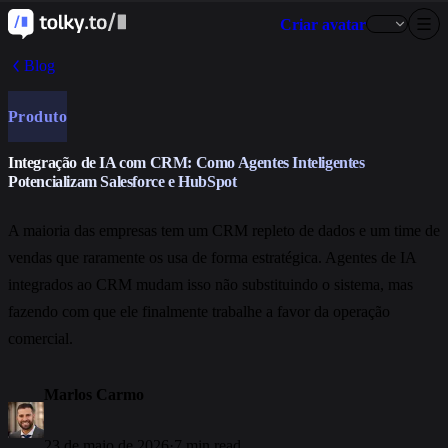
Criar avatar
Blog
Produto
Integração de IA com CRM: Como Agentes Inteligentes
Potencializam Salesforce e HubSpot
A maioria das empresas tem um CRM repleto de dados e um time de
vendas que raramente os usa de forma estratégica. Agentes de IA
integrados ao CRM mudam isso não substituindo o sistema, mas
fazendo com que ele finalmente trabalhe a favor da operação
comercial.
Marlos Carmo
23 de maio de 2026
·
7 min read