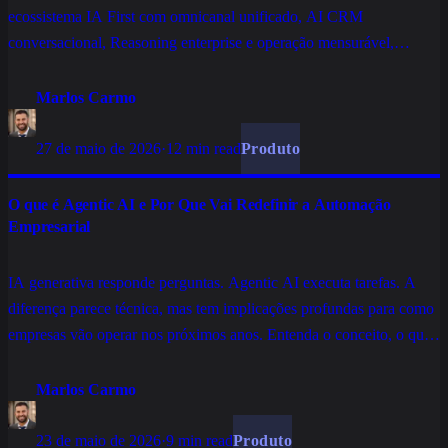
ecossistema IA First com omnicanal unificado, AI CRM
conversacional, Reasoning enterprise e operação mensurável,
construída para escalar atendimento, vendas e relacionamento sem
empilhar ferramentas.
Marlos Carmo
27 de maio de 2026
·
12 min read
Produto
O que é Agentic AI e Por Que Vai Redefinir a Automação
Empresarial
IA generativa responde perguntas. Agentic AI executa tarefas. A
diferença parece técnica, mas tem implicações profundas para como
empresas vão operar nos próximos anos. Entenda o conceito, o que
o diferencia, e por que isso importa para decisores de tecnologia.
Marlos Carmo
23 de maio de 2026
·
9 min read
Produto