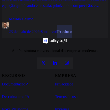
equação qualificando em escala, priorizando com precisão, e
entregando leads aquecidos para o time humano fechar.
Marlos Carmo
23 de maio de 2026
·
8 min read
Produto
A infraestrutura conversacional das empresas modernas.
RECURSOS
EMPRESA
Documentação
↗
Privacidade
Descubra uma IA
Termos de uso
Nova Plataforma
Imprensa