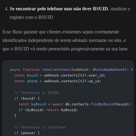
Se encontrar pelo telefone mas não tiver BSUID
, atualizar o
registro com o BSUID
Esse fluxo garante que clientes existentes sejam corretamente
identificados independente de terem adotado username ou não, e
que o BSUID vá sendo preenchido progressivamente na sua base.
async
 function
 resolveContact
(
webhook
:
 WhatsAppWebhook
)
:
 Pr
  const
 bsuid
 =
 webhook.contacts[
0
]?.user_id;
  const
 phone
 =
 webhook.contacts[
0
]?.wa_id;
  // Tentativa 1: BSUID
  if
 (bsuid) {
    const
 byBsuid
 =
 await
 db.contacts.
findByBsuid
(bsuid);
    if
 (byBsuid) 
return
 byBsuid;
  }
  // Tentativa 2: telefone
  if
 (phone) {