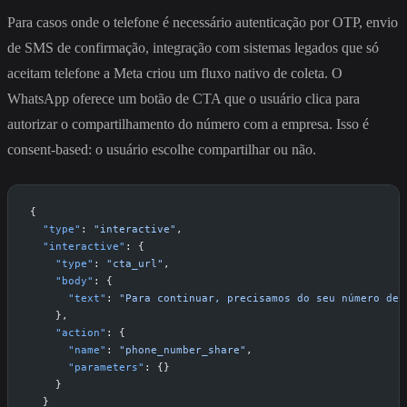
Para casos onde o telefone é necessário autenticação por OTP, envio
de SMS de confirmação, integração com sistemas legados que só
aceitam telefone a Meta criou um fluxo nativo de coleta. O
WhatsApp oferece um botão de CTA que o usuário clica para
autorizar o compartilhamento do número com a empresa. Isso é
consent-based: o usuário escolhe compartilhar ou não.
{
  "type"
: 
"interactive"
,
  "interactive"
: {
    "type"
: 
"cta_url"
,
    "body"
: {
      "text"
: 
"Para continuar, precisamos do seu número de 
    },
    "action"
: {
      "name"
: 
"phone_number_share"
,
      "parameters"
: {}
    }
  }