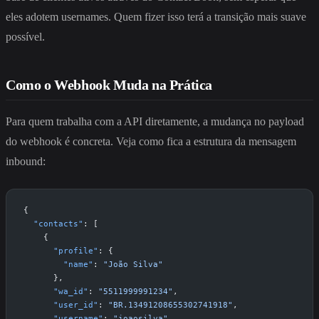
eles adotem usernames. Quem fizer isso terá a transição mais suave
possível.
Como o Webhook Muda na Prática
Para quem trabalha com a API diretamente, a mudança no payload
do webhook é concreta. Veja como fica a estrutura da mensagem
inbound:
{
  "contacts"
: [
    {
      "profile"
: {
        "name"
: 
"João Silva"
      },
      "wa_id"
: 
"5511999991234"
,
      "user_id"
: 
"BR.13491208655302741918"
,
      "username"
: 
"joaosilva"