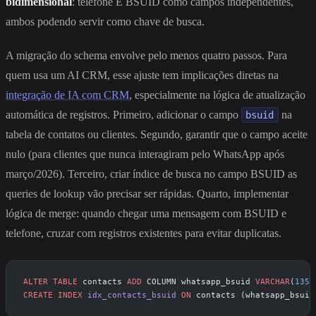
bidimensional
: telefone E BSUID como campos independentes,
ambos podendo servir como chave de busca.
A migração do schema envolve pelo menos quatro passos. Para
quem usa um AI CRM, esse ajuste tem implicações diretas na
integração de IA com CRM
, especialmente na lógica de atualização
automática de registros. Primeiro, adicionar o campo
na
bsuid
tabela de contatos ou clientes. Segundo, garantir que o campo aceite
nulo (para clientes que nunca interagiram pelo WhatsApp após
março/2026). Terceiro, criar índice de busca no campo BSUID as
queries de lookup vão precisar ser rápidas. Quarto, implementar
lógica de merge: quando chegar uma mensagem com BSUID e
telefone, cruzar com registros existentes para evitar duplicatas.
ALTER
 TABLE
 contacts 
ADD
 COLUMN whatsapp_bsuid 
VARCHAR
(
135
)
CREATE
 INDEX
 idx_contacts_bsuid
 ON
 contacts (whatsapp_bsuid