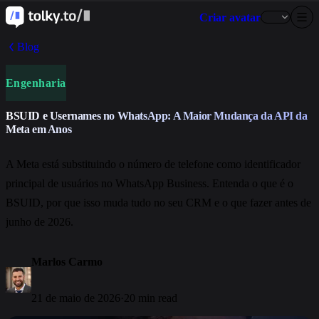
Criar avatar
Blog
Engenharia
BSUID e Usernames no WhatsApp: A Maior Mudança da API da
Meta em Anos
A Meta está substituindo o número de telefone como identificador
principal de usuários no WhatsApp Business. Entenda o que é o
BSUID, por que isso muda tudo no seu CRM e o que fazer antes de
junho de 2026.
Marlos Carmo
21 de maio de 2026
·
20 min read