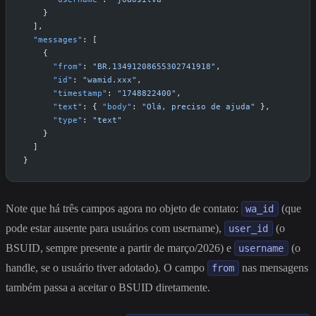
    }
  ],
  "messages"
: [
    {
      "from"
: 
"BR.13491208655302741918"
,
      "id"
: 
"wamid.xxx"
,
      "timestamp"
: 
"1748822400"
,
      "text"
: { 
"body"
: 
"Olá, preciso de ajuda"
 },
      "type"
: 
"text"
    }
  ]
}
Note que há três campos agora no objeto de contato:
(que
wa_id
pode estar ausente para usuários com username),
(o
user_id
BSUID, sempre presente a partir de março/2026) e
(o
username
handle, se o usuário tiver adotado). O campo
nas mensagens
from
também passa a aceitar o BSUID diretamente.