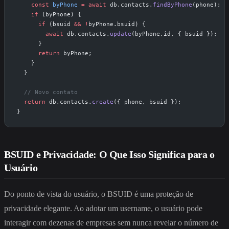
    const
 byPhone
 =
 await
 db.contacts.
findByPhone
(phone);
    if
 (byPhone) {
      if
 (bsuid 
&&
 !
byPhone.bsuid) {
        await
 db.contacts.
update
(byPhone.id, { bsuid });
      }
      return
 byPhone;
    }
  }
  // Novo contato
  return
 db.contacts.
create
({ phone, bsuid });
}
BSUID e Privacidade: O Que Isso Significa para o
Usuário
Do ponto de vista do usuário, o BSUID é uma proteção de
privacidade elegante. Ao adotar um username, o usuário pode
interagir com dezenas de empresas sem nunca revelar o número de