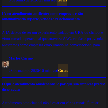
6 de junho de 2026
·
21 min read
Guias
IA no atendimento ao cliente: como empresas estão
automatizando suporte, vendas e relacionamento
A IA deixou de ser um experimento isolado em URA ou chatbot e
virou camada operacional que atravessa SAC, vendas e pós-venda.
Mostramos como empresas estão usando IA conversacional para
resolver chamados sem fricção, qualificar leads em escala e manter o
relacionamento ativo sem inflar custo.
Marlos Carmo
28 de maio de 2026
·
16 min read
Guias
O que é atendimento omnichannel e por que sua empresa precisa
disso agora
Atendimento omnichannel não é estar em vários canais. É tratar