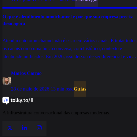
O que é atendimento omnichannel e por que sua empresa precisa
disso agora
Atendimento omnichannel não é estar em vários canais. É tratar todos
os canais como uma única conversa, com histórico, contexto e
identidade unificados. Em 2026, isso deixou de ser diferencial e virou
base para qualquer operação de atendimento que pretende escalar sem
perder qualidade.
Marlos Carmo
28 de maio de 2026
·
13 min read
Guias
A infraestrutura conversacional das empresas modernas.