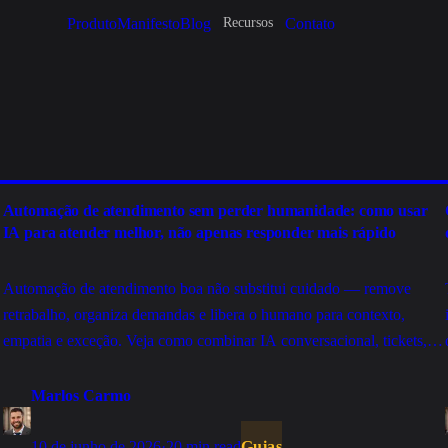
Produto
Manifesto
Blog
Contato
Recursos
Automação de atendimento sem perder humanidade: como usar
IA para atender melhor, não apenas responder mais rápido
Automação de atendimento boa não substitui cuidado — remove
retrabalho, organiza demandas e libera o humano para contexto,
empatia e exceção. Veja como combinar IA conversacional, tickets,
integrações e atendimento humano sem transformar a experiência em
algo frio.
Marlos Carmo
10 de junho de 2026
·
20 min read
Guias