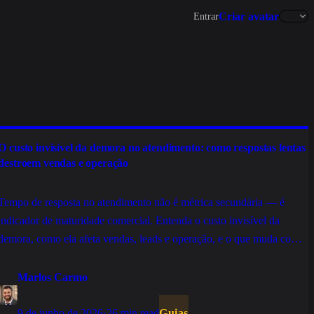
Criar avatar
Entrar
O custo invisível da demora no atendimento: como respostas lentas
destroem vendas e operação
Tempo de resposta no atendimento não é métrica secundária — é
indicador de maturidade comercial. Entenda o custo invisível da
demora, como ela afeta vendas, leads e operação, e o que muda com
IA, tickets e SLA bem estruturados.
Marlos Carmo
9 de junho de 2026
·
26 min read
Guias