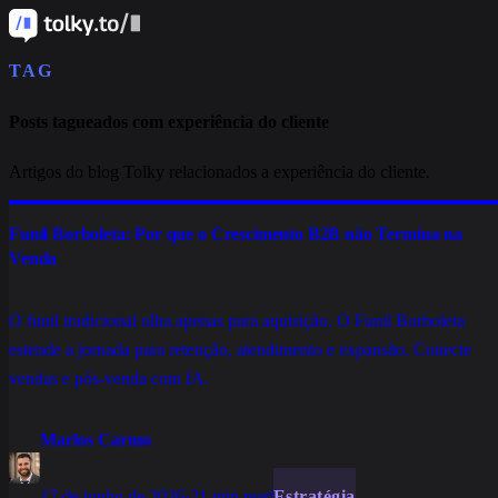
TAG
Posts tagueados com experiência do cliente
Artigos do blog Tolky relacionados a experiência do cliente.
Funil Borboleta: Por que o Crescimento B2B não Termina na
Venda
O funil tradicional olha apenas para aquisição. O Funil Borboleta
estende a jornada para retenção, atendimento e expansão. Conecte
vendas e pós-venda com IA.
Marlos Carmo
17 de junho de 2026
·
21 min read
Estratégia