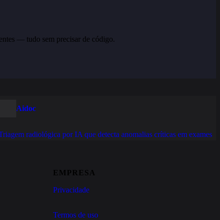
entes — tudo sem precisar de código.
Aidoc
Triagem radiológica por IA que detecta anomalias críticas em exames
EMPRESA
Privacidade
Termos de uso