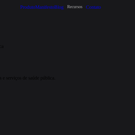
Produto
Manifesto
Blog
Contato
Recursos
ca
 e serviços de saúde pública.