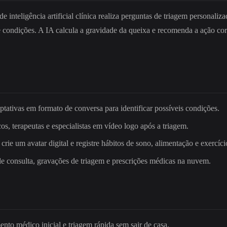
 inteligência artificial clínica realiza perguntas de triagem personali
 condições. A IA calcula a gravidade da queixa e recomenda a ação co
ptativas em formato de conversa para identificar possíveis condições.
os, terapeutas e especialistas em vídeo logo após a triagem.
 crie um avatar digital e registre hábitos de sono, alimentação e exerc
de consulta, gravações de triagem e prescrições médicas na nuvem.
to médico inicial e triagem rápida sem sair de casa.