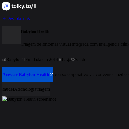
Descobrir IA
Babylon Health
Triagem de sintomas virtual integrada com inteligência clíni
Babylon
Fundada em 2013
Pago
Saúde
Acessar Babylon Health
Acesso corporativo via convênios médicos
saude
IA
tecnologia
triagem