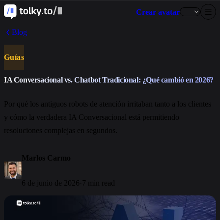
Crear avatar
Blog
Guías
IA Conversacional vs. Chatbot Tradicional: ¿Qué cambió en 2026?
Por qué los antiguos robots de atención irritaban tanto a los clientes
y cómo la verdadera IA Conversacional está permitiendo
resoluciones complejas en segundos.
Marlos Carmo
6 de junio de 2026
·
7 min read