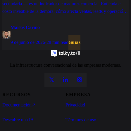
secundaria — es un indicador de madurez comercial. Entienda el
costo invisible de la demora, cómo afecta ventas, leads y operación,
y qué cambia con IA, tickets y SLA bien estructurados.
Marlos Carmo
9 de junio de 2026
·
28 min read
Guías
La infraestructura conversacional de las empresas modernas.
RECURSOS
EMPRESA
Documentación
↗
Privacidad
Descubre una IA
Términos de uso