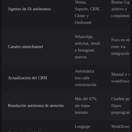
Ventas,
Breeze Copi
Agentes de IA autónomos
Soporte, CRM,
asistivo y
Closer y
complement
Outbound
WhatsApp,
Foco en ema
webchat, email
Canales omnichannel
resto vía
e Instagram
integración
nativos
Automática
Manual o ví
Actualización del CRM
tras cada
workflows
conversación
Más del 67%
Chatbot por
Resolución autónoma de atención
sin toque
flujos
humano
preprogram
Lenguaje
Workflows