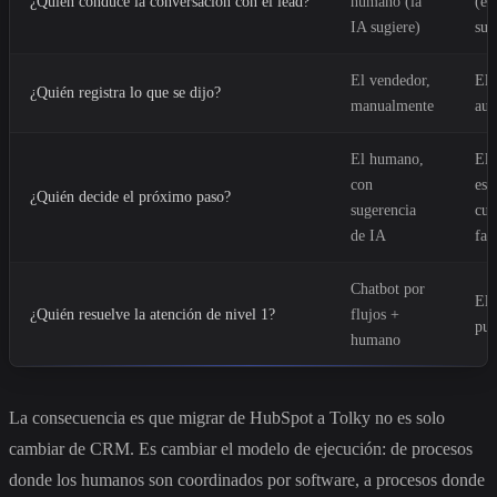
¿Quién conduce la conversación con el lead?
humano (la
(el
IA sugiere)
sup
El vendedor,
El 
¿Quién registra lo que se dijo?
manualmente
aut
El humano,
El 
con
esc
¿Quién decide el próximo paso?
sugerencia
cua
de IA
fal
Chatbot por
El 
¿Quién resuelve la atención de nivel 1?
flujos +
pun
humano
La consecuencia es que migrar de HubSpot a Tolky no es solo
cambiar de CRM. Es cambiar el modelo de ejecución: de procesos
donde los humanos son coordinados por software, a procesos donde