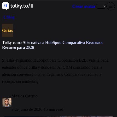
Crear avatar
Blog
Guías
Tolky como Alternativa a HubSpot: Comparativa Recurso a
Recurso para 2026
Si estás evaluando HubSpot para tu operación B2B, vale la pena
entender dónde brilla y dónde un AI CRM construido para la
atención conversacional entrega más. Comparativa recurso a
recurso, sin marketing.
Marlos Carmo
3 de junio de 2026
·
15 min read