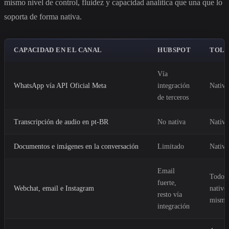
mismo nivel de control, fluidez y capacidad analítica que una que lo
soporta de forma nativa.
CAPACIDAD EN EL CANAL
HUBSPOT
TOL
Vía
WhatsApp vía API Oficial Meta
integración
Nativ
de terceros
Transcripción de audio en pt-BR
No nativa
Nativa
Documentos e imágenes en la conversación
Limitado
Nativ
Email
Todos
fuerte,
Webchat, email e Instagram
nativo
resto vía
mismo
integración