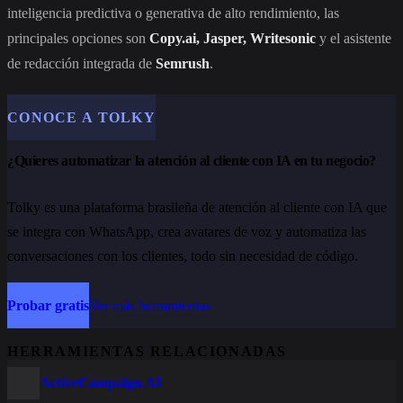
inteligencia predictiva o generativa de alto rendimiento, las
principales opciones son
Copy.ai, Jasper, Writesonic
y el asistente
de redacción integrada de
Semrush
.
CONOCE A TOLKY
¿Quieres automatizar la atención al cliente con IA en tu negocio?
Tolky es una plataforma brasileña de atención al cliente con IA que
se integra con WhatsApp, crea avatares de voz y automatiza las
conversaciones con los clientes, todo sin necesidad de código.
Probar gratis
Ver más herramientas
HERRAMIENTAS RELACIONADAS
ActiveCampaign AI