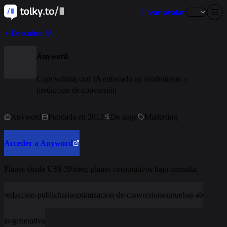
Crear avatar
Descubrir IA
Anyword
Copywriting con IA enfocado en rendimiento y
predicción de conversión
Anyword
Fundada en 2013
De pago
Marketing
Acceder a Anyword
Planes desde US$ 39/mes; planes corporativos bajo consulta.
redaccion-publicitaria
optimizacion-de-conversiones
pruebas-ab
ia-generativa