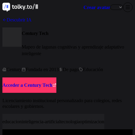
Crear avatar
Descubrir IA
Century Tech
Mapeo de lagunas cognitivas y aprendizaje adaptativo
inteligente
Century
Fundada en 2013
De pago
Educación
Acceder a Century Tech
Licenciamiento institucional personalizado para colegios, redes
escolares y gobiernos.
educacion
inteligencia-artificial
tecnologia
optimizacion