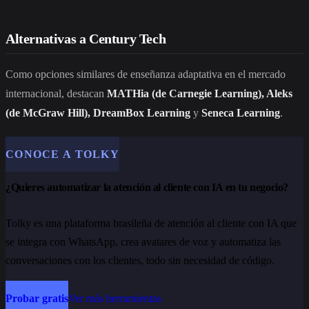
Alternativas a Century Tech
Como opciones similares de enseñanza adaptativa en el mercado
internacional, destacan
MATHia (de Carnegie Learning), Aleks
(de McGraw Hill), DreamBox Learning
y
Seneca Learning
.
CONOCE A TOLKY
¿Quieres automatizar la atención al cliente con IA en tu negocio?
Tolky es una plataforma brasileña de atención al cliente con IA que
se integra con WhatsApp, crea avatares de voz y automatiza las
conversaciones con los clientes, todo sin necesidad de código.
Probar gratis
Ver más herramientas