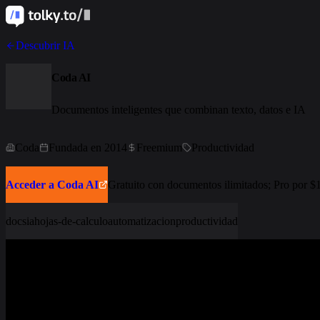
Descubrir IA
Coda AI
Documentos inteligentes que combinan texto, datos e IA
Coda
Fundada en 2014
Freemium
Productividad
Acceder a Coda AI
Gratuito con documentos ilimitados; Pro por $
docs
ia
hojas-de-calculo
automatizacion
productividad