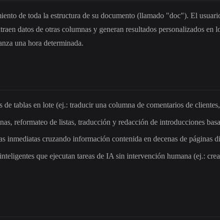
imiento de toda la estructura de su documento (llamado "doc"). El usuar
xtraen datos de otras columnas y generan resultados personalizados en 
canza una hora determinada.
de tablas en lote (ej.: traducir una columna de comentarios de clientes, 
inas, reformateo de listas, traducción y redacción de introducciones bas
tas inmediatas cruzando información contenida en decenas de páginas d
inteligentes que ejecutan tareas de IA sin intervención humana (ej.: cre