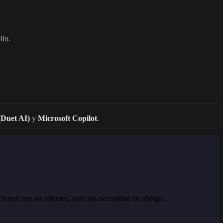
llo.
(Duet AI)
y
Microsoft Copilot
.
iones con los clientes, todo sin necesidad de código.