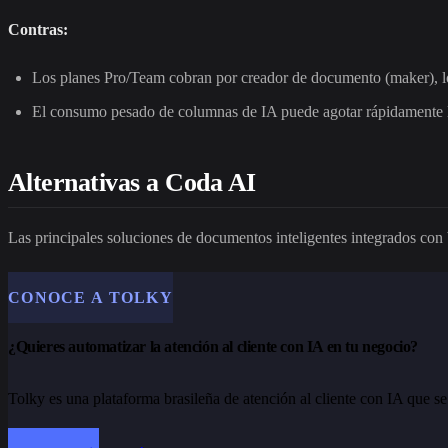
Contras:
Los planes Pro/Team cobran por creador de documento (maker), lo
El consumo pesado de columnas de IA puede agotar rápidamente la 
Alternativas a Coda AI
Las principales soluciones de documentos inteligentes integrados con
CONOCE A TOLKY
¿Quieres automatizar la atención al cliente con IA en tu negocio?
Tolky es una plataforma brasileña de atención al cliente con IA que s