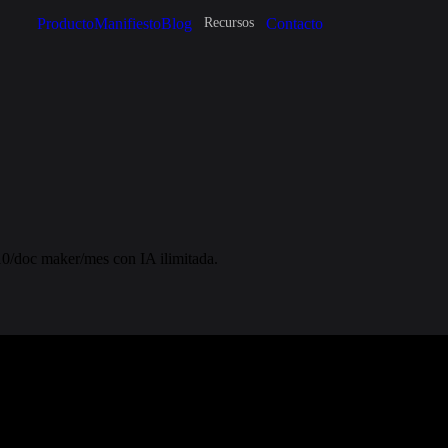
Producto
Manifiesto
Blog
Contacto
Recursos
10/doc maker/mes con IA ilimitada.