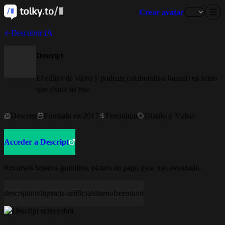
Crear avatar
Descubrir IA
Descript
El editor de video y podcast colaborativo basado en texto
que clona su voz
Descript
Fundada en 2017
Freemium
Diseño y Video
Acceder a Descript
Recursos básicos gratuitos, planes de pago para uso avanzado.
descript
inteligencia-artificial
diseno
freemium