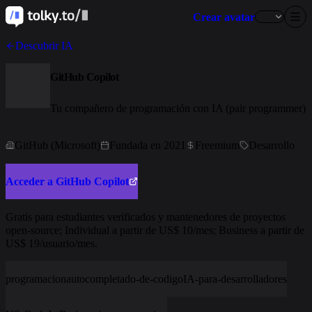
Crear avatar
Descubrir IA
GitHub Copilot
Tu compañero de programación con IA (pair programmer)
GitHub (Microsoft)
Fundada en 2021
Freemium
Desarrollo
Acceder a GitHub Copilot
Gratis para estudiantes verificados y mantenedores de proyectos
open-source; Individual a partir de US$ 10/mes; Business a partir de
US$ 19/usuario/mes.
programacion
autocompletado-de-codigo
IA-para-desarrolladores