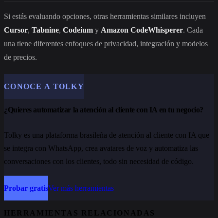
Si estás evaluando opciones, otras herramientas similares incluyen
Cursor
,
Tabnine
,
Codeium
y
Amazon CodeWhisperer
. Cada
una tiene diferentes enfoques de privacidad, integración y modelos
de precios.
CONOCE A TOLKY
¿Quieres automatizar la atención al cliente con IA en tu negocio?
Tolky es una plataforma brasileña de atención al cliente con IA que
se integra con WhatsApp, crea avatares de voz y automatiza las
conversaciones con los clientes, todo sin necesidad de código.
Probar gratis
Ver más herramientas
HERRAMIENTAS RELACIONADAS