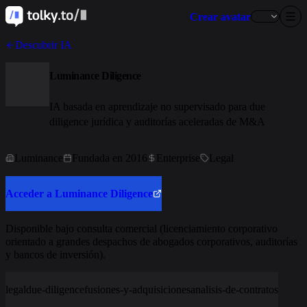
Crear avatar
Descubrir IA
Luminance Diligence
IA basada en aprendizaje no supervisado para due
diligence jurídica y auditorías aceleradas de M&A
Luminance
Fundada en 2016
Enterprise
Legal
Acceder a Luminance Diligence
Disponible bajo consulta comercial (licenciamiento corporativo
orientado a grandes despachos de abogados corporativos, auditorías
y bancos de inversión).
legal
due-diligence
fusiones-y-adquisiciones
analisis-de-contratos