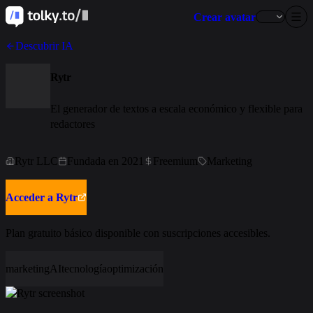
Crear avatar
Descubrir IA
Rytr
El generador de textos a escala económico y flexible para
redactores
Rytr LLC
Fundada en 2021
Freemium
Marketing
Acceder a Rytr
Plan gratuito básico disponible con suscripciones accesibles.
marketing
AI
tecnología
optimización