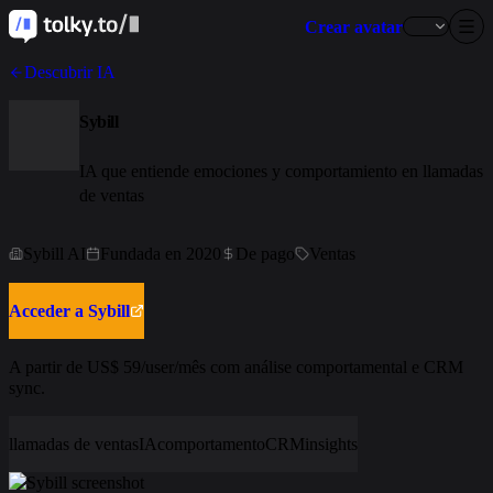
Crear avatar
Descubrir IA
Sybill
IA que entiende emociones y comportamiento en llamadas
de ventas
Sybill AI
Fundada en 2020
De pago
Ventas
Acceder a Sybill
A partir de US$ 59/user/mês com análise comportamental e CRM
sync.
llamadas de ventas
IA
comportamento
CRM
insights