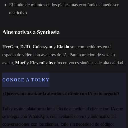
El límite de minutos en los planes más económicos puede ser
restrictivo
Alternativas a Synthesia
HeyGen
,
D-ID
,
Colossyan
y
Elai.io
son competidores en el
espacio de video con avatares de IA. Para narración de voz sin
avatar,
Murf
y
ElevenLabs
ofrecen voces sintéticas de alta calidad.
CONOCE A TOLKY
¿Quieres automatizar la atención al cliente con IA en tu negocio?
Tolky es una plataforma brasileña de atención al cliente con IA que
se integra con WhatsApp, crea avatares de voz y automatiza las
conversaciones con los clientes, todo sin necesidad de código.