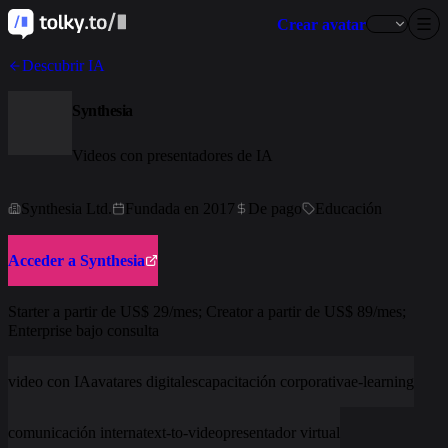
Crear avatar
Descubrir IA
Synthesia
Videos con presentadores de IA
Synthesia Ltd.
Fundada en 2017
De pago
Educación
Acceder a Synthesia
Starter a partir de US$ 29/mes; Creator a partir de US$ 89/mes;
Enterprise bajo consulta
video con IA
avatares digitales
capacitación corporativa
e-learning
comunicación interna
text-to-video
presentador virtual