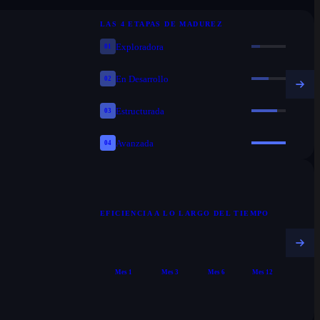
LAS 4 ETAPAS DE MADUREZ
Exploradora
01
En Desarrollo
02
Estructurada
03
Avanzada
04
EFICIENCIA A LO LARGO DEL TIEMPO
Mes 1
Mes 3
Mes 6
Mes 12