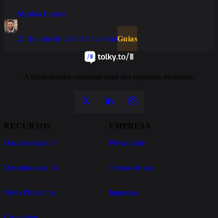
dos que ficam no piloto eterno.
Marlos Carmo
21 de maio de 2026
·
14 min read
Guias
A infraestrutura conversacional das empresas modernas.
RECURSOS
EMPRESA
Documentação
↗
Privacidade
Descubra uma IA
Termos de uso
Nova Plataforma
Imprensa
Changelog