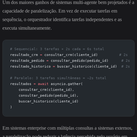
Um dos maiores ganhos de sistemas multi-agente bem projetados é a
capacidade de paralelização. Em vez de executar tarefas em
sequência, o orquestrador identifica tarefas independentes e as
executa simultaneamente.
# Sequencial: 3 tarefas × 2s cada = 6s total
resultado_crm 
=
 consultar_crm(cliente_id)          
# 2s
resultado_pedido 
=
 consultar_pedido(pedido_id)      
# 2s
resultado_historico 
=
 buscar_historico(cliente_id)  
# 2s
# Paralelo: 3 tarefas simultâneas = ~2s total
resultados 
=
 await
 asyncio.gather(
    consultar_crm(cliente_id),
    consultar_pedido(pedido_id),
    buscar_historico(cliente_id)
)
Em sistemas enterprise com múltiplas consultas a sistemas externos,
a paralelização pode reduzir a latência percebida pelo usuário em