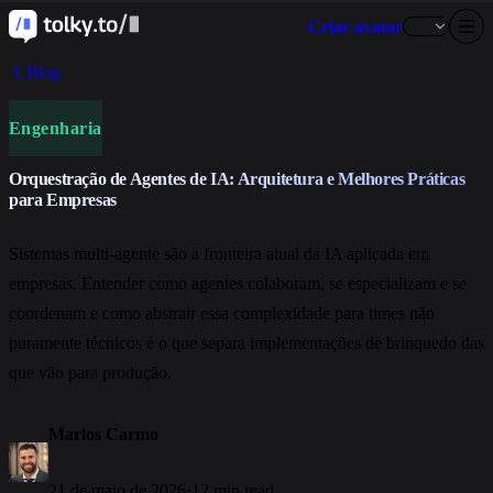
Criar avatar
Blog
Engenharia
Orquestração de Agentes de IA: Arquitetura e Melhores Práticas
para Empresas
Sistemas multi-agente são a fronteira atual da IA aplicada em
empresas. Entender como agentes colaboram, se especializam e se
coordenam e como abstrair essa complexidade para times não
puramente técnicos é o que separa implementações de brinquedo das
que vão para produção.
Marlos Carmo
21 de maio de 2026
·
12 min read