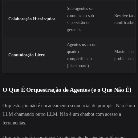
Sub-agentes se
comunicam sob
Resolve taref
Colaboração Hierárquica
supervisão de
ramificadas
gerentes
Agentes usam um
quadro
Máxima adapt
Comunicação Livre
compartilhado
problemas c
(blackboard)
O Que É Orquestração de Agentes (e o Que Não É)
Orquestração não é encadeamento sequencial de prompts. Não é um
LLM chamando outro LLM. Não é um chatbot com acesso a
ferramentas.
Orquestração é a coordenação inteligente de agentes autônomos