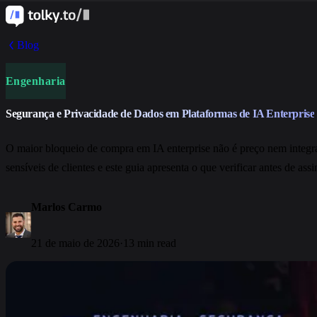
Blog
Engenharia
Segurança e Privacidade de Dados em Plataformas de IA Enterprise
O maior bloqueio de compra em IA enterprise não é preço nem integr
sensíveis de clientes e este guia apresenta o que verificar antes de ass
Marlos Carmo
21 de maio de 2026
·
13 min read