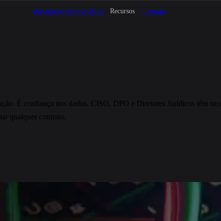
Produto
Manifesto
Blog
Contato
Recursos
ação. É confiança nos dados. CISO, DPO e Diretores Jurídicos têm razõ
inar qualquer contrato.