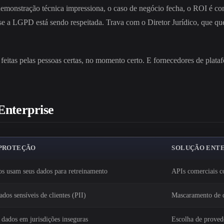
 demonstração técnica impressiona, o caso de negócio fecha, o ROI é c
a LGPD está sendo respeitada. Trava com o Diretor Jurídico, que quer 
 feitas pelas pessoas certas, no momento certo. E fornecedores de plat
Enterprise
 PROTEÇÃO
SOLUÇÃO ENTE
os usam seus dados para retreinamento
APIs comerciais c
dos sensíveis de clientes (PII)
Mascaramento de d
dados em jurisdições inseguras
Escolha de prove